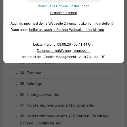
Individuelle Cookie-Einstellungen
Suchen
Historie einsehen
nach:
Auch du möchtest deine Webseite Datenschutzkonform darstellen?
Dann nutze
hellotrust auch auf deiner Webseite - hier klicken
.
01. Rochen
Letzte Prüfung: 08.08.26 - 05:41:44 Uhr
Datenschutzerklärung
|
Impressum
02. Lebende Fossilien
hellotrust.de - Cookie Management - v.1.0.7.4 - de_DE
03. Knochenzüngler
04. Tarpune
05. Aalartige
06. Heringsverwandte
07. Karpfenfischverwandte (1): Schmerlen
08. Karpfenfischverwandte (2): Barben, Bärblinge,
Elritzen, Goldfische etc.