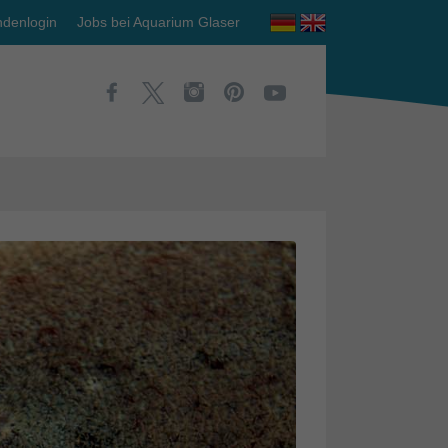
denlogin
Jobs bei Aquarium Glaser