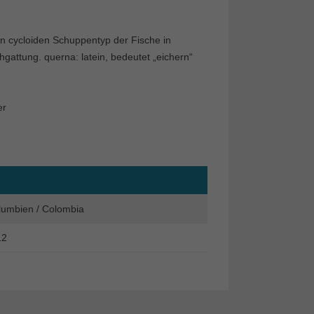
en cycloiden Schuppentyp der Fische in
gattung. querna: latein, bedeutet „eichern“
er
lumbien / Colombia
12