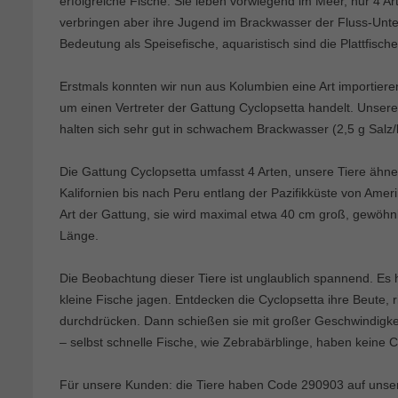
erfolgreiche Fische. Sie leben vorwiegend im Meer, nur 4 Ar
verbringen aber ihre Jugend im Brackwasser der Fluss-Unter
Bedeutung als Speisefische, aquaristisch sind die Plattfisc
Erstmals konnten wir nun aus Kolumbien eine Art importieren,
um einen Vertreter der Gattung Cyclopsetta handelt. Unsere
halten sich sehr gut in schwachem Brackwasser (2,5 g Salz/l
Die Gattung Cyclopsetta umfasst 4 Arten, unsere Tiere ähn
Kalifornien bis nach Peru entlang der Pazifikküste von Amer
Art der Gattung, sie wird maximal etwa 40 cm groß, gewöhnli
Länge.
Die Beobachtung dieser Tiere ist unglaublich spannend. Es 
kleine Fische jagen. Entdecken die Cyclopsetta ihre Beute, r
durchdrücken. Dann schießen sie mit großer Geschwindigkeit
– selbst schnelle Fische, wie Zebrabärblinge, haben keine 
Für unsere Kunden: die Tiere haben Code 290903 auf unserer