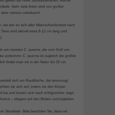
ten gelten als reine Süßwasserarten, etliche
läufe. Sehr viele Arten sind von großer
he aber nahezu unbekannt.
 bei der es sich aller Wahrscheinlichkeit nach
 Tiere sind aktuell etwa 8-12 cm lang und
).
eln am meisten C. querna, die vom Golf von
ika vorkommt. C. querna ist zugleich die größte
ch findet man sie in der Natur bis 25 cm
handelt sich um Raubfische, die bevorzugt
ichten sie sich auf, indem sie den Körper
 los und lassen sich nach erfolgreicher Jagd
Chance – elegant auf den Boden zurückgleiten.
 Stockliste. Bitte beachten Sie, dass wir