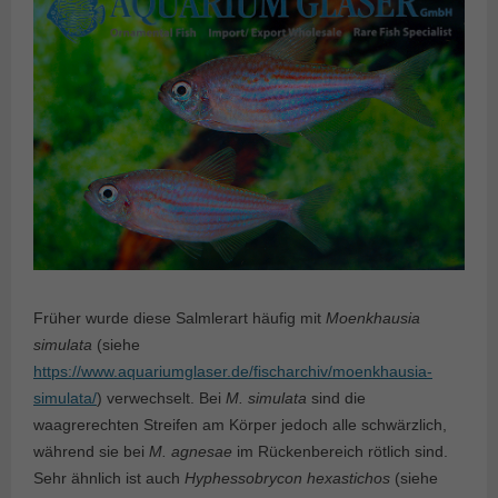
Früher wurde diese Salmlerart häufig mit
Moenkhausia
simulata
(siehe
https://www.aquariumglaser.de/fischarchiv/moenkhausia-
simulata/
) verwechselt. Bei
M. simulata
sind die
waagrerechten Streifen am Körper jedoch alle schwärzlich,
während sie bei
M. agnesae
im Rückenbereich rötlich sind.
Sehr ähnlich ist auch
Hyphessobrycon hexastichos
(siehe