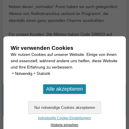
Neben dieser „normalen“ Form haben wir auch gelegentlich
Albinos von
Nothobranchius rachovii
im Programm, die
ebenfalls einen ganz speziellen Charme ausstrahlen.
Für unsere Kunden: Die Albinos haben Code 338023 auf
unserer Stockliste. Bitte beachten Sie, dass wir
Wir verwenden Cookies
ausschließlich den Großhandel beliefern.
Wir nutzen Cookies auf unserer Website. Einige von ihnen
sind essenziell, während andere uns helfen, diese Website
Text & Photos: Frank Schäfer
und Ihre Erfahrung zu verbessern.
•
•
Notwendig
Statistik
Wonach suchen Sie?
Suchen
nach:
Individuelle Cookie-Einstellungen
Historie einsehen