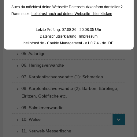
01. Rochen
Auch du möchtest deine Webseite Datenschutzkonform darstellen?
Dann nutze
hellotrust auch auf deiner Webseite - hier klicken
.
02. Lebende Fossilien
Letzte Prüfung: 07.08.26 - 20:08:35 Uhr
03. Knochenzüngler
Datenschutzerklärung
|
Impressum
04. Tarpune
hellotrust.de - Cookie Management - v.1.0.7.4 - de_DE
05. Aalartige
06. Heringsverwandte
07. Karpfenfischverwandte (1): Schmerlen
08. Karpfenfischverwandte (2): Barben, Bärblinge,
Elritzen, Goldfische etc.
09. Salmlerverwandte
10. Welse
11. Neuwelt-Messerfische