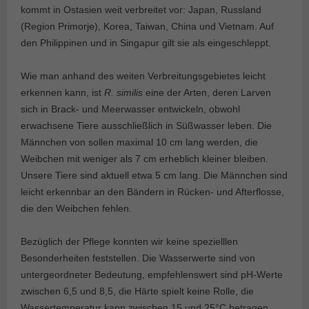
kommt in Ostasien weit verbreitet vor: Japan, Russland
(Region Primorje), Korea, Taiwan, China und Vietnam. Auf
den Philippinen und in Singapur gilt sie als eingeschleppt.
Wie man anhand des weiten Verbreitungsgebietes leicht
erkennen kann, ist
R. similis
eine der Arten, deren Larven
sich in Brack- und Meerwasser entwickeln, obwohl
erwachsene Tiere ausschließlich in Süßwasser leben. Die
Männchen von sollen maximal 10 cm lang werden, die
Weibchen mit weniger als 7 cm erheblich kleiner bleiben.
Unsere Tiere sind aktuell etwa 5 cm lang. Die Männchen sind
leicht erkennbar an den Bändern in Rücken- und Afterflosse,
die den Weibchen fehlen.
Bezüglich der Pflege konnten wir keine spezielllen
Besonderheiten feststellen. Die Wasserwerte sind von
untergeordneter Bedeutung, empfehlenswert sind pH-Werte
zwischen 6,5 und 8,5, die Härte spielt keine Rolle, die
Wassertemperatur kann zwischen 15 und 25°C betragen.