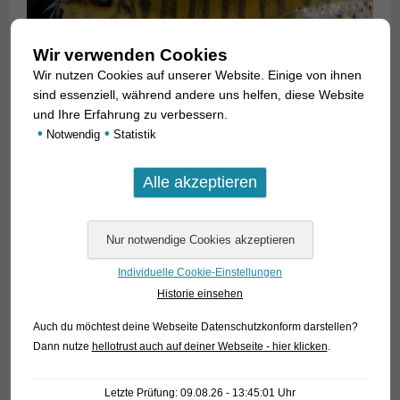
Wir verwenden Cookies
Wir nutzen Cookies auf unserer Website. Einige von ihnen
sind essenziell, während andere uns helfen, diese Website
und Ihre Erfahrung zu verbessern.
•
•
Notwendig
Statistik
Für
unsere Kunden: die Tiere haben Code 405053 auf unserer
Stockliste.
Bitte beachten Sie, dass wir ausschließlich den Großhandel
Individuelle Cookie-Einstellungen
beliefern.
Historie einsehen
Nur in begrenzter Stückzahl lieferbar!
Auch du möchtest deine Webseite Datenschutzkonform darstellen?
Dann nutze
hellotrust auch auf deiner Webseite - hier klicken
.
Letzte Prüfung: 09.08.26 - 13:45:01 Uhr