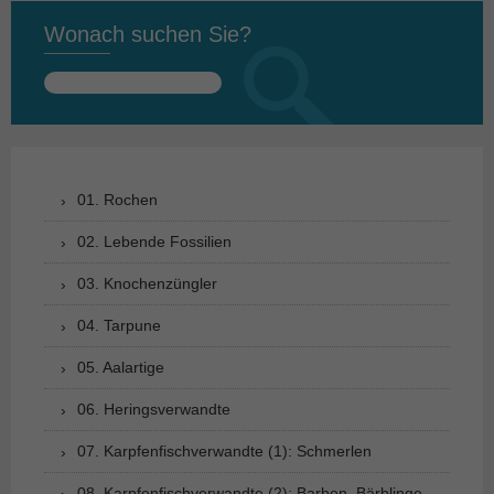
Wonach suchen Sie?
Suchen
nach:
01. Rochen
02. Lebende Fossilien
03. Knochenzüngler
04. Tarpune
05. Aalartige
06. Heringsverwandte
07. Karpfenfischverwandte (1): Schmerlen
08. Karpfenfischverwandte (2): Barben, Bärblinge,