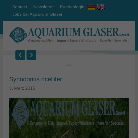
Kontakt
Newsletter
Kundenlogin
Jobs bei Aquarium Glaser
Synodontis ocellifer
3. März 2015