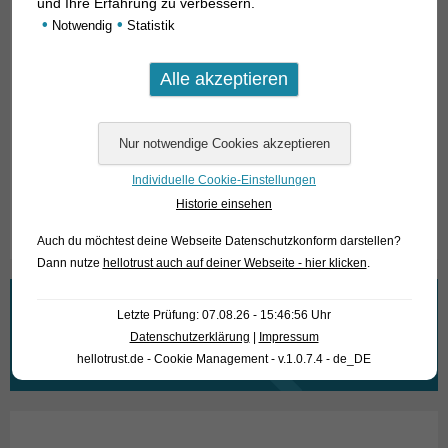
und Ihre Erfahrung zu verbessern.
Züchter, der sich auf wenige Fischarten spezialisiert hat,
•
•
Notwendig
Statistik
darunter Kardinälchen. Aktuell beliefert er uns z.B. mit „Gold
Longfin“. Wir denken, die Bilder sprechen für sich.
Für unsere Kunden: Die Tiere haben Code 457552 auf
unserer Stockliste. Bitte beachten Sie, dass wir
ausschließlich den Großhandel beliefern.
Individuelle Cookie-Einstellungen
Text & Photos: Frank Schäfer
Historie einsehen
Auch du möchtest deine Webseite Datenschutzkonform darstellen?
Dann nutze
hellotrust auch auf deiner Webseite - hier klicken
.
Wonach suchen Sie?
Letzte Prüfung: 07.08.26 - 15:46:56 Uhr
Datenschutzerklärung
|
Impressum
Suchen
hellotrust.de - Cookie Management - v.1.0.7.4 - de_DE
nach: