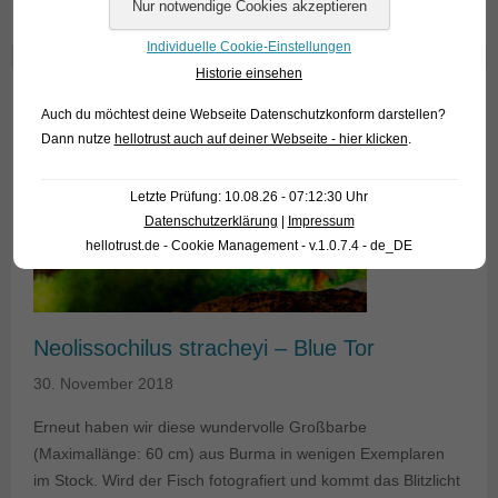
Individuelle Cookie-Einstellungen
Historie einsehen
Auch du möchtest deine Webseite Datenschutzkonform darstellen?
Dann nutze
hellotrust auch auf deiner Webseite - hier klicken
.
Letzte Prüfung: 10.08.26 - 07:12:30 Uhr
Datenschutzerklärung
|
Impressum
hellotrust.de - Cookie Management - v.1.0.7.4 - de_DE
Neolissochilus stracheyi – Blue Tor
30. November 2018
Erneut haben wir diese wundervolle Großbarbe
(Maximallänge: 60 cm) aus Burma in wenigen Exemplaren
im Stock. Wird der Fisch fotografiert und kommt das Blitzlicht