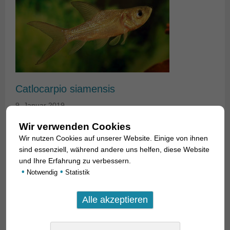
Catlocarpio siamensis
9. Januar 2019
Wir verwenden Cookies
Der Mekong-Riesenkarpfen (Catlocarpio siamensis) ist mit
angeblich bis zu 3 m Länge der größte Karpfenfisch
Wir nutzen Cookies auf unserer Website. Einige von ihnen
sind essenziell, während andere uns helfen, diese Website
Südostasiens. So große Tiere wurden allerdings noch nie
und Ihre Erfahrung zu verbessern.
wissenschaftlich bestätigt. Das größte dokumentierte
•
•
Notwendig
Statistik
Exemplar war „nur“ etwa 150 cm lang. In der Natur ist der
Mekong-Riesenkarpfen wohl ausgestorben oder zumindest
sehr, sehr selten. Glücklicherweise kann man die Art aber in
[…]